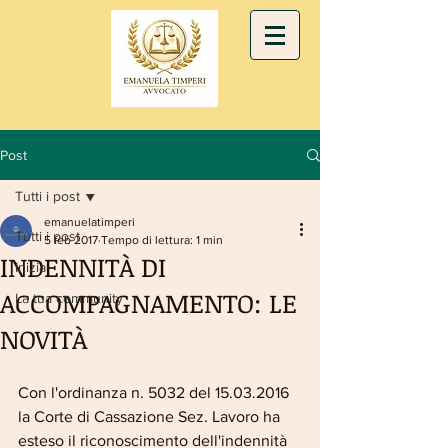
Post
Tutti i post
emanuelatimperi
Tutti i post
5 feb 2017
Tempo di lettura: 1 min
INDENNITÀ DI
Inizia
ACCOMPAGNAMENTO: LE
La tua community
NOVITÀ
Con l'ordinanza n. 5032 del 15.03.2016 
la Corte di Cassazione Sez. Lavoro ha 
esteso il riconoscimento dell'indennità 