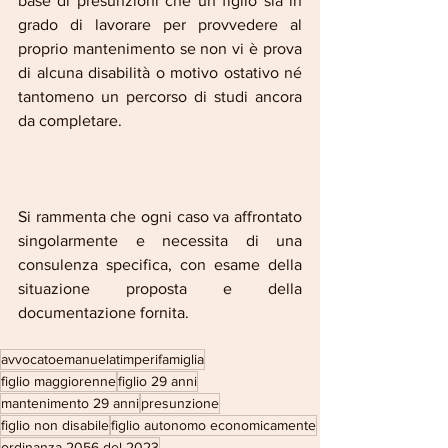
base di presunzioni che un figlio sia in 
grado di lavorare per provvedere al 
proprio mantenimento se non vi è prova 
di alcuna disabilità o motivo ostativo né 
tantomeno un percorso di studi ancora 
da completare. 
Si rammenta che ogni caso va affrontato 
singolarmente e necessita di una 
consulenza specifica, con esame della 
situazione proposta e della 
documentazione fornita.
avvocatoemanuelatimperifamiglia
figlio maggiorenne
figlio 29 anni
mantenimento 29 anni
presunzione
figlio non disabile
figlio autonomo economicamente
ordinanza 2056 del 2023