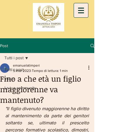
Post
Tutti i post
emanuelatimperi
Tutti i post
5 mar 2023
Tempo di lettura: 1 min
Fino a che età un figlio
Inizia
maggiorenne va
La tua community
mantenuto?
"Il figlio divenuto maggiorenne ha diritto 
al mantenimento da parte dei genitori 
soltanto se, ultimato il prescelto 
percorso formativo scolastico, dimostri, 