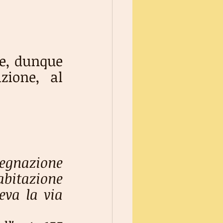
e, dunque 
ione, al 
segnazione 
abitazione 
eva la via 