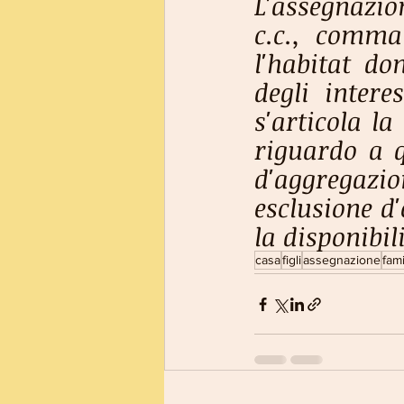
L'assegnazion
c.c., comma 
l'habitat dom
degli intere
s'articola la
riguardo a q
d'aggregazio
esclusione d'
la disponibili
casa
figli
assegnazione
fami