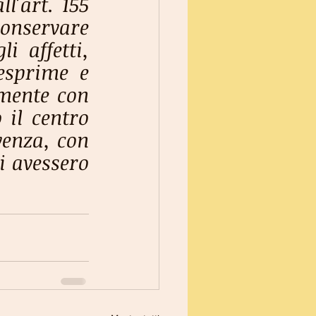
l'art. 155 
onservare 
 affetti, 
esprime e 
mente con 
il centro 
enza, con 
i avessero 