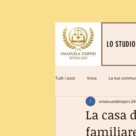
LO STUDIO
Tutti i post
Inizia
La tua commun
emanuelatimperi
24
La casa 
familiar