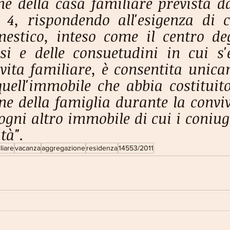
e della casa familiare prevista dal
4, rispondendo all'esigenza di c
estico, inteso come il centro degli
ssi e delle consuetudini in cui s'
 vita familiare, è consentita unica
uell'immobile che abbia costituito 
ne della famiglia durante la conviv
ogni altro immobile di cui i coniug
tà".
liare
vacanza
aggregazione
residenza
14553/2011