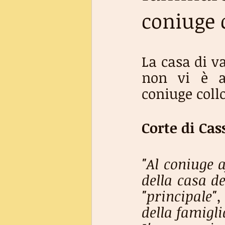
coniuge 
La casa di v
non vi è as
coniuge collo
Corte di Cas
"Al coniuge a
della casa de
"principale",
della famigli