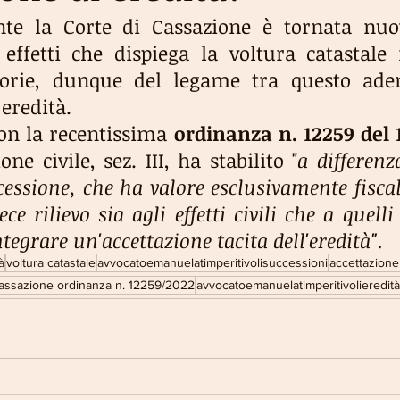
nte la Corte di Cassazione è tornata nu
effetti che dispiega la voltura catastale r
sorie, dunque del legame tra questo ade
 eredità.
con la recentissima 
ordinanza n. 12259 del 
ne civile, sez. III, ha stabilito "
a differenz
essione, che ha valore esclusivamente fiscale
ce rilievo sia agli effetti civili che a quelli 
tegrare un'accettazione tacita dell'eredità".
à
voltura catastale
avvocatoemanuelatimperitivolisuccessioni
accettazione 
assazione ordinanza n. 12259/2022
avvocatoemanuelatimperitivolieredità