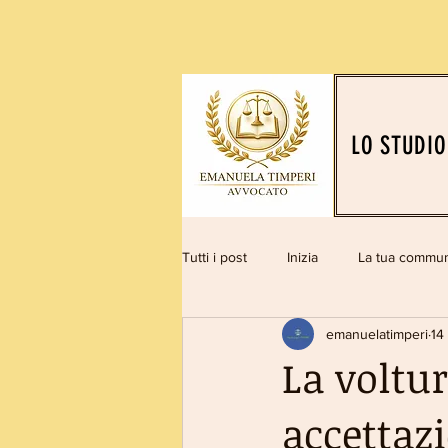
LO STUDIO
Tutti i post
Inizia
La tua commun
emanuelatimperi
14
La voltu
accettazi