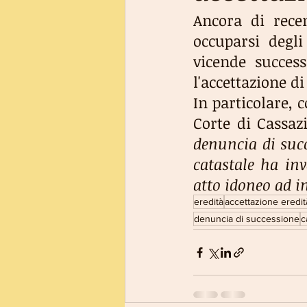
Ancora di rece
occuparsi degli 
vicende succes
l'accettazione di
In particolare, 
Corte di Cassazio
denuncia di succ
catastale ha inve
atto idoneo ad in
eredità
accettazione eredit
denuncia di successione
c