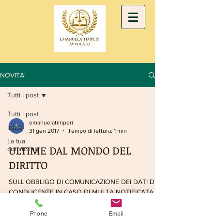
NOVITA'
Tutti i post
Tutti i post
emanuelatimperi
Inizia
31 gen 2017
Tempo di lettura: 1 min
La tua
ULTIME DAL MONDO DEL
community
DIRITTO
SULL'OBBLIGO DI COMUNICAZIONE DEI DATI DEL
CONDUCENTE IN CASO DI MULTA NOTIFICATA
OLTRE IL TERMINE La Corte di Cassazione Sez. VI
ha...
Phone
Email