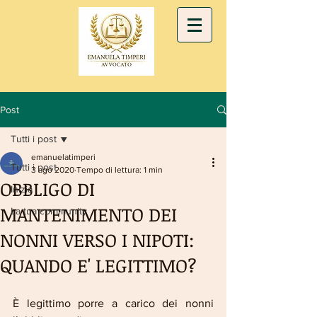
Post
Tutti i post
emanuelatimperi
Tutti i post
3 ago 2020
Tempo di lettura: 1 min
OBBLIGO DI
Inizia
MANTENIMENTO DEI
La tua community
NONNI VERSO I NIPOTI:
QUANDO E' LEGITTIMO?
È legittimo porre a carico dei nonni 