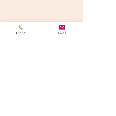
Phone
Email
Commenti
Scrivi un commento...