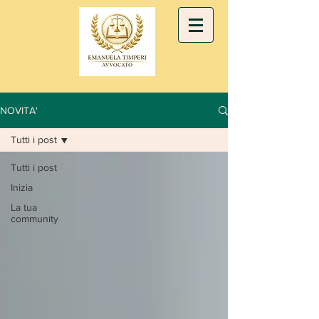
NOVITA'
Tutti i post
Tutti i post
Inizia
La tua
community