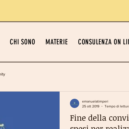
CHI SONO
MATERIE
CONSULENZA ON LI
ity
emanuelatimperi
25 ott 2019
Tempo di lettura
Fine della convi
spesi per realiz