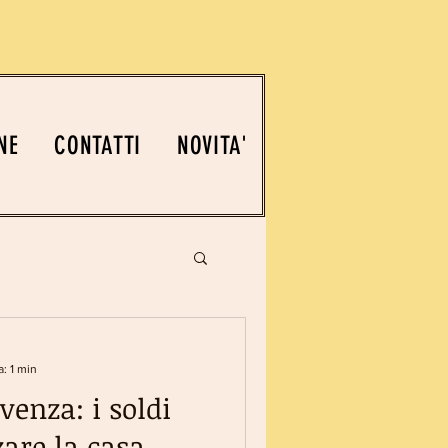
NE
CONTATTI
NOVITA'
: 1 min
venza: i soldi
zare la casa