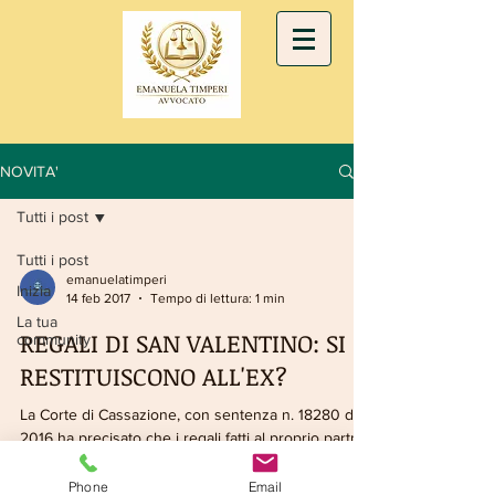
NOVITA'
Tutti i post
Tutti i post
emanuelatimperi
Inizia
14 feb 2017
Tempo di lettura: 1 min
La tua
REGALI DI SAN VALENTINO: SI
community
RESTITUISCONO ALL'EX?
La Corte di Cassazione, con sentenza n. 18280 del
2016 ha precisato che i regali fatti al proprio partner
in occasione di festività e...
Phone
Email