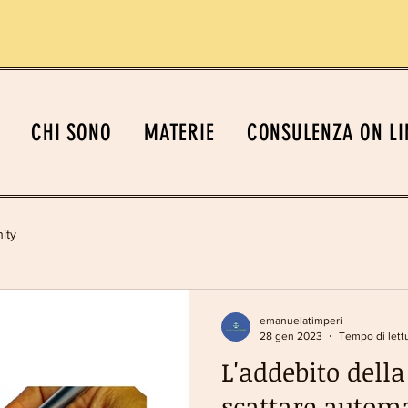
CHI SONO
MATERIE
CONSULENZA ON LI
ity
emanuelatimperi
28 gen 2023
Tempo di lettu
L'addebito dell
scattare autom