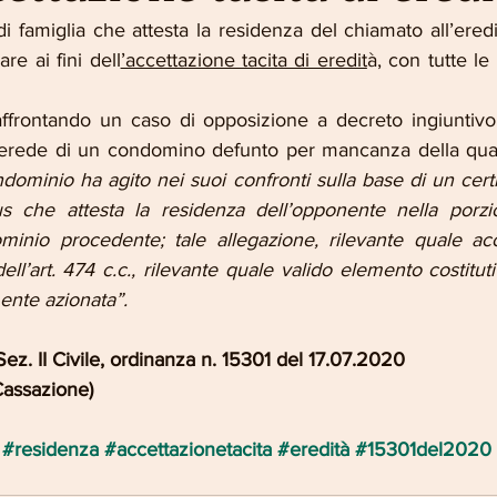
o di famiglia che attesta la residenza del chiamato all’eredi
re ai fini dell
’accettazione tacita di eredit
à, con tutte l
ffrontando un caso di opposizione a decreto ingiuntivo
erede di un condomino defunto per mancanza della quali
ndominio ha agito nei suoi confronti sulla base di un certifi
us che attesta la residenza dell’opponente nella porzi
minio procedente; tale allegazione, rilevante quale acce
dell’art. 474 c.c., rilevante quale valido elemento costitut
ente azionata”.
ez. II Civile, ordinanza n. 15301 del 17.07.2020
 Cassazione)
#residenza
#accettazionetacita
#eredità
#15301del2020