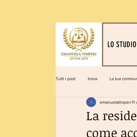
LO STUDIO
Tutti i post
Inizia
La tua commun
emanuelatimperi
11
La resid
come acc