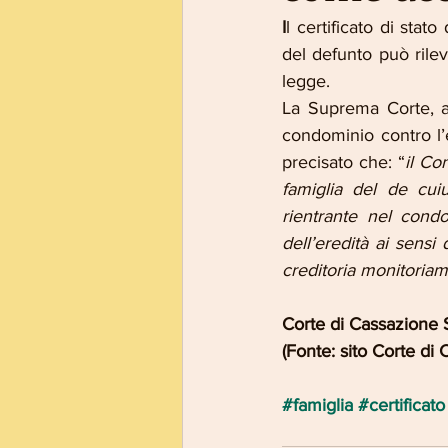
I
l certificato di stat
del defunto può rileva
legge.
La Suprema Corte, a
condominio contro l’
precisato che: “
il Co
famiglia del de cui
rientrante nel condo
dell’eredità ai sensi 
creditoria monitoriam
Corte di Cassazione S
(Fonte: sito Corte di
#famiglia
#certificato