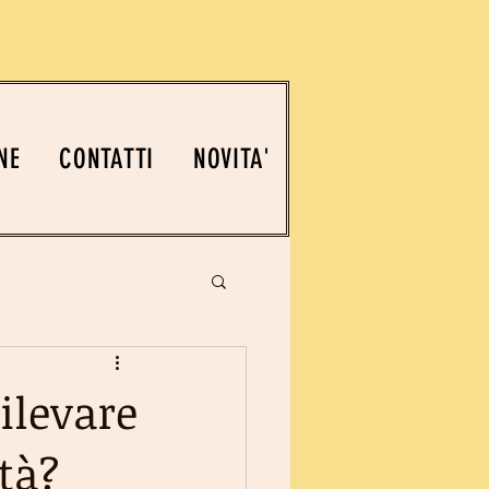
NE
CONTATTI
NOVITA'
ilevare
tà?