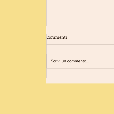
Commenti
Scrivi un commento...
FIGLIO CHE ACCUDISCE PUO'
PRETENDERE UNA
MAGGIORE QUOTA DI
EREDITA?