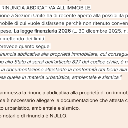
 di RINUNCIA ABDICATIVA ALL'IMMOBILE.
one a Sezioni Unite ha di recente aperto alla possibilità p
mobile di cui vuole disfarsene perchè non ritenuto conven
spese, 
La legge
 finanziaria 2026
 (L. 30 dicembre 2025, n.
 mettendo dei limiti.
31, prevede quanto segue:
 rinuncia abdicativa alla proprietà immobiliare, cui consegue
po allo Stato ai sensi dell’articolo 827 del codice civile, è n
 la documentazione attestante la conformità del bene alla
sa quella in materia urbanistica, ambientale e sismica.”
ì ammessa la rinuncia abdicativa alla proprietà di un immo
, ma è necessario allegare la documentazione che attesta c
to urbanistico, ambientale e sismico.
to notarile di rinuncia è NULLO.