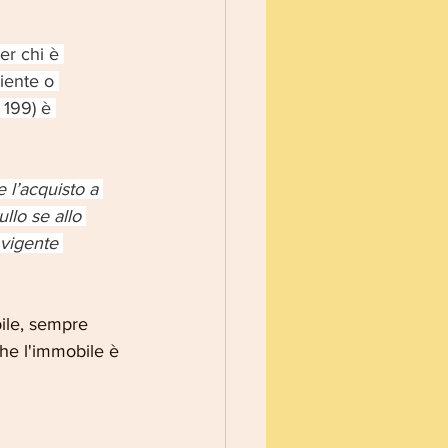
er chi è 
iente o 
 199) è 
 l’acquisto a 
ullo se allo 
 vigente 
bile, sempre 
he l'immobile è 