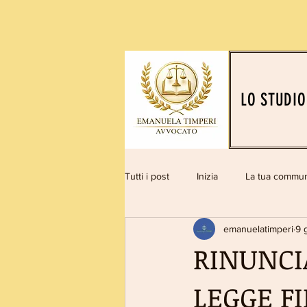
LO STUDIO
Tutti i post
Inizia
La tua commun
emanuelatimperi
9 
RINUNCI
LEGGE F