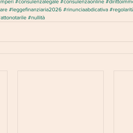
imperi
#consulenzalegale
#consulenzaonline
#dirittoimm
are
#leggefinanziaria2026
#rinunciaabdicativa
#regolarit
attonotarile
#nullità