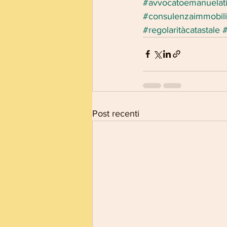
#avvocatoemanuelat
#consulenzaimmobili
#regolaritàcatastale
#
Post recenti