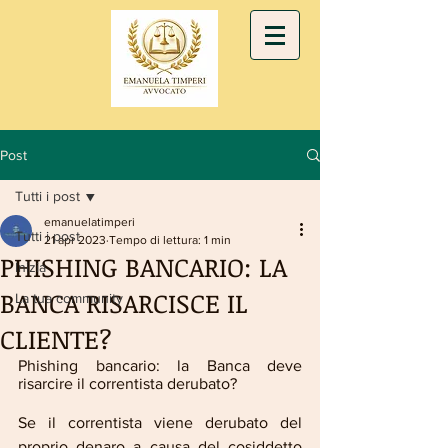
Post
Tutti i post
emanuelatimperi
Tutti i post
21 apr 2023
Tempo di lettura: 1 min
PHISHING BANCARIO: LA
Inizia
BANCA RISARCISCE IL
La tua community
CLIENTE?
Phishing bancario: la Banca deve 
risarcire il correntista derubato?
Se il correntista viene derubato del 
proprio denaro a causa del cosiddetto 