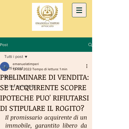
Post
Tutti i post
emanuelatimperi
Tutti i post
13 mar 2022
Tempo di lettura: 1 min
PRELIMINARE DI VENDITA:
Inizia
SE L'ACQUIRENTE SCOPRE
La tua community
IPOTECHE PUO' RIFIUTARSI
DI STIPULARE IL ROGITO?
Il promissario acquirente di un 
immobile, garantito libero da 