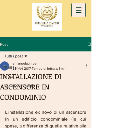
Post
Tutti i post
emanuelatimperi
Tutti i post
23 nov 2017
Tempo di lettura: 1 min
INSTALLAZIONE DI
Inizia
ASCENSORE IN
La tua community
CONDOMINIO
L'installazione ex novo di un ascensore 
in un edificio condominiale (le cui 
spese, a differenza di quelle relative alla 